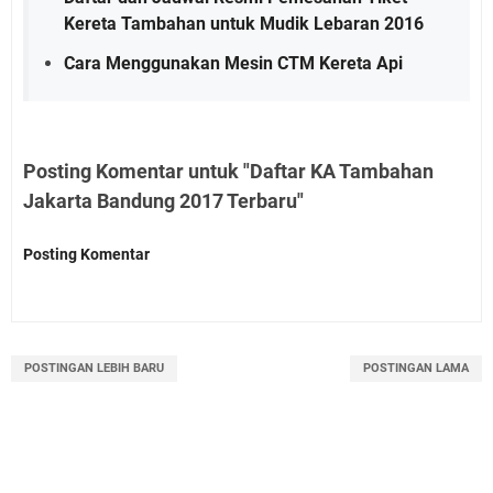
Kereta Tambahan untuk Mudik Lebaran 2016
Cara Menggunakan Mesin CTM Kereta Api
Posting Komentar untuk "Daftar KA Tambahan
Jakarta Bandung 2017 Terbaru"
Posting Komentar
POSTINGAN LEBIH BARU
POSTINGAN LAMA