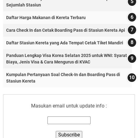
Sejumlah Stasiun
Daftar Harga Makanan di Kereta Terbaru
Cara Check In dan Cetak Boarding Pass di Stasiun Kereta Api
Daftar Stasiun Kereta yang Ada Tempat Cetak Tiket Mandiri
Panduan Lengkap Visa Korea Selatan 2025 untuk WNI: Syarat,
Biaya, Jenis Visa & Cara Mengurus di KVAC
Kumpulan Pertanyaan Soal Check-In dan Boarding Pass di
Stasiun Kereta
Masukan email untuk update info :