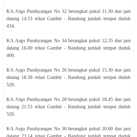
KA Argo Parahyangan No 32 berangkat pukul 11.30 dan jam
datang 14.53 relasi Gambir - Bandung jumlah tempat duduk
434.
KA Argo Parahyangan No 34 berangkat pukul 12.35 dan jam
datang 16.00 relasi Gambir - Bandung jumlah tempat duduk
400.
KA Argo Parahyangan No 26 berangkat pukul 15.30 dan jam
datang 18.39 relasi Gambir - Bandung jumlah tempat duduk
520.
KA Argo Parahyangan No 28 berangkat pukul 18.45 dan jam
datang 21.53 relasi Gambir - Bandung jumlah tempat duduk
520.
KA Argo Parahyangan No 30 berangkat pukul 20.00 dan jam
datang 23.14 relasi Gambir - Bandung jumlah tempat duduk