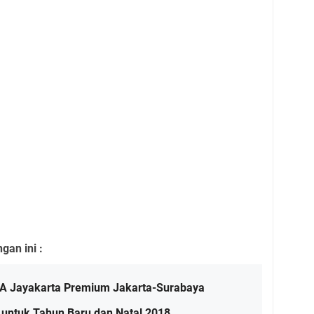
an ini :
KA Jayakarta Premium Jakarta-Surabaya
untuk Tahun Baru dan Natal 2018