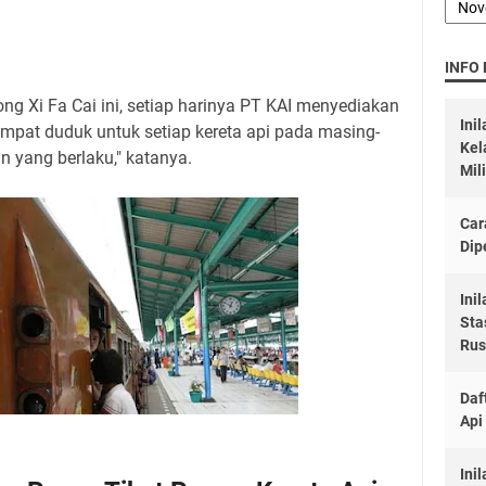
INFO
g Xi Fa Cai ini, setiap harinya PT KAI menyediakan
Ini
empat duduk untuk setiap kereta api pada masing-
Kel
n yang berlaku," katanya.
Mil
Car
Dip
Ini
Sta
Rus
Daf
Api
Ini