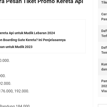
ra Pesan Tiket Promo Kereta Api
Tik
Car
Pas
Daf
ereta Api untuk Mudik Lebaran 2024
Ter
on Boarding Gate Kereta? Ini Penjelasannya
han untuk Mudik 2023
Daf
Tem
0.000.
Kum
dan
000.
Pan
92.000.
202
76.000, 192.000.
Vis
 Bandung 184.000.