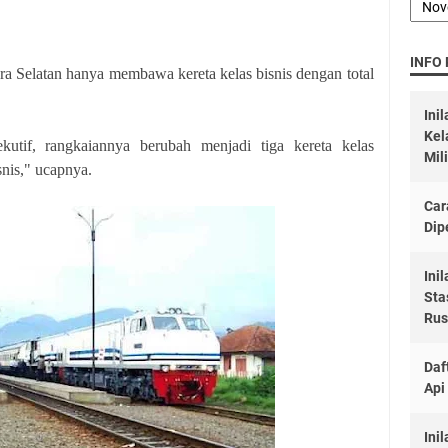
INFO
a Selatan hanya membawa kereta kelas bisnis dengan total
Ini
Kel
utif, rangkaiannya berubah menjadi tiga kereta kelas
Mil
snis," ucapnya.
Car
Dip
Ini
Sta
Rus
Daf
Api
Ini