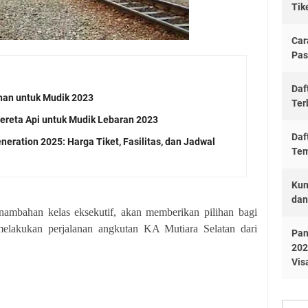
Tik
Car
Pas
Daf
han untuk Mudik 2023
Ter
ereta Api untuk Mudik Lebaran 2023
Daf
eration 2025: Harga Tiket, Fasilitas, dan Jadwal
Tem
Kum
dan
nambahan kelas eksekutif, akan memberikan pilihan bagi
melakukan perjalanan angkutan KA Mutiara Selatan dari
Pan
202
Vis