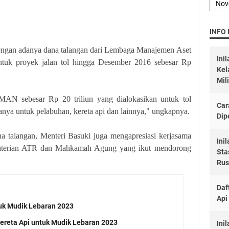
INFO
engan adanya dana talangan dari Lembaga Manajemen Aset
Ini
tuk proyek jalan tol hingga Desember 2016 sebesar Rp
Kel
Mil
AN sebesar Rp 20 triliun yang dialokasikan untuk tol
Car
sanya untuk pelabuhan, kereta api dan lainnya," ungkapnya.
Dip
na talangan, Menteri Basuki juga mengapresiasi kerjasama
Ini
nterian ATR dan Mahkamah Agung yang ikut mendorong
Sta
Rus
Daf
Api
tuk Mudik Lebaran 2023
ereta Api untuk Mudik Lebaran 2023
Ini