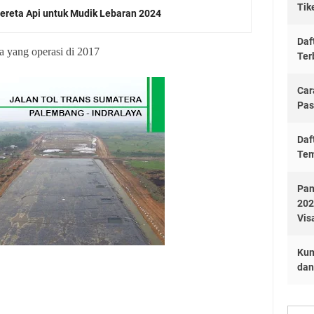
Tik
ereta Api untuk Mudik Lebaran 2024
Daf
ra yang operasi di 2017
Ter
Car
Pas
Daf
Tem
Pan
202
Vis
Kum
dan