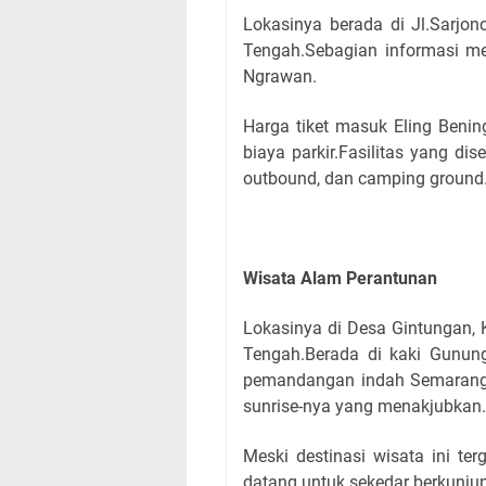
Lokasinya berada di Jl.Sarj
Tengah.Sebagian informasi me
Ngrawan.
Harga tiket masuk Eling Benin
biaya parkir.Fasilitas yang di
outbound, dan camping ground
Wisata Alam Perantunan
Lokasinya di Desa Gintungan
Tengah.Berada di kaki Gunu
pemandangan indah Semarang,
sunrise-nya yang menakjubkan.
Meski destinasi wisata ini t
datang untuk sekedar berkunju