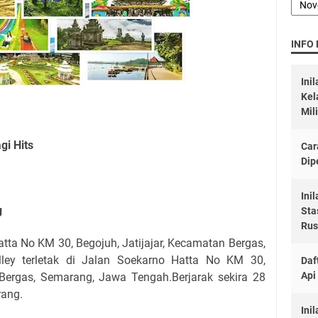
INFO
Ini
Kel
Mil
gi Hits
Car
Dip
Ini
g
Sta
Rus
tta No KM 30, Begojuh, Jatijajar, Kecamatan Bergas,
ley terletak di Jalan Soekarno Hatta No KM 30,
Daf
Api
 Bergas, Semarang, Jawa Tengah.Berjarak sekira 28
rang.
Ini