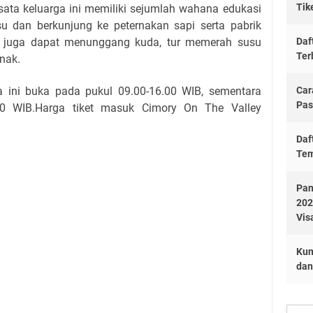
Tik
isata keluarga ini memiliki sejumlah wahana edukasi
su dan berkunjung ke peternakan sapi serta pabrik
g juga dapat menunggang kuda, tur memerah susu
Daf
Ter
nak.
ta ini buka pada pukul 09.00-16.00 WIB, sementara
Car
Pas
.00 WIB.Harga tiket masuk Cimory On The Valley
Daf
Tem
Pan
202
Vis
Kum
dan