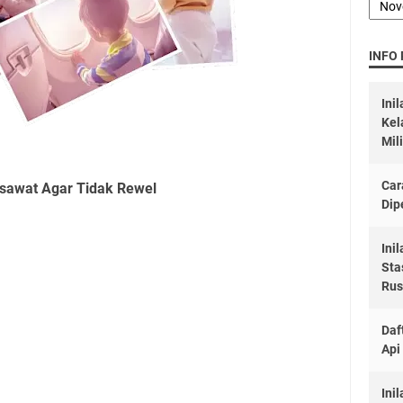
INFO
Ini
Kel
Mil
Car
esawat Agar Tidak Rewel
Dip
Ini
Sta
Rus
Daf
Api
Ini