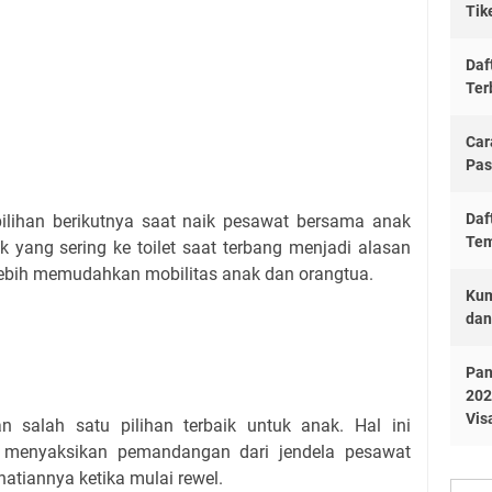
Tik
Daf
Ter
Car
Pas
Daf
pilihan berikutnya saat naik pesawat bersama anak
Tem
k yang sering ke toilet saat terbang menjadi alasan
 lebih memudahkan mobilitas anak dan orangtua.
Kum
dan
Pan
202
Vis
n salah satu pilihan terbaik untuk anak. Hal ini
menyaksikan pemandangan dari jendela pesawat
atiannya ketika mulai rewel.